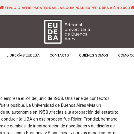
🚚 ENVÍO GRATIS PARA TODAS LAS COMPRAS SUPERIORES A $ 40.000 
LIBRERÍAS EUDEBA
CONTACTO
QUIÉNES SOMOS
CÓMO C
mo empresa el 24 de junio de 1958. Una serie de contextos
uera posible. La Universidad de Buenos Aires vivía un
n de su autonomía en 1958 gracias a la aprobación del estatuto
a conducir la UBA en ese proceso fue Risieri Frondizi, hermano
ca de cambios, de incorporación de novedades y de diseño de
carreras, como Farmacia y Bioquímica, y nuevos departamentos