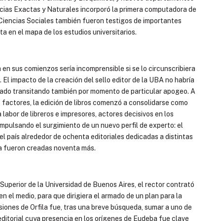
encias Exactas y Naturales incorporó la primera computadora de
s Ciencias Sociales también fueron testigos de importantes
a en el mapa de los estudios universitarios.
 sus comienzos sería incomprensible si se lo circunscribiera
El impacto de la creación del sello editor de la UBA no habría
 estado transitando también por momento de particular apogeo. A
s factores, la edición de libros comenzó a consolidarse como
 labor de libreros e impresores, actores decisivos en los
impulsando el surgimiento de un nuevo perfil de experto: el
el país alrededor de ochenta editoriales dedicadas a distintas
da fueron creadas noventa más.
 Superior de la Universidad de Buenos Aires, el rector contrató
n el medio, para que dirigiera el armado de un plan para la
siones de Orfila fue, tras una breve búsqueda, sumar a uno de
editorial cuya presencia en los orígenes de Eudeba fue clave