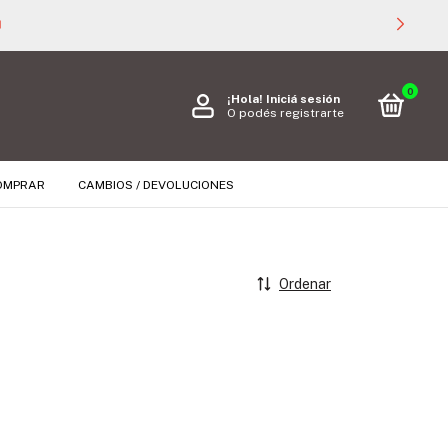
S PARA TODAS LAS COMPRAS SUPERIORES A $ 40.000 🚚
0
¡Hola!
Iniciá sesión
O podés registrarte
OMPRAR
CAMBIOS / DEVOLUCIONES
Ordenar