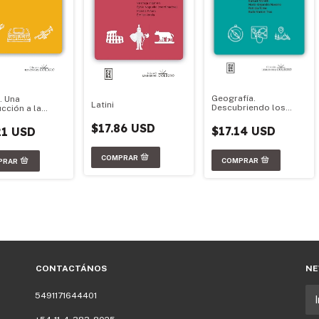
Geografía.
. Una
Latini
Descubriendo los
cción a la
ambientes del mundo
ación musical
$17.86 USD
$17.14 USD
21 USD
CONTACTÁNOS
NE
5491171644401