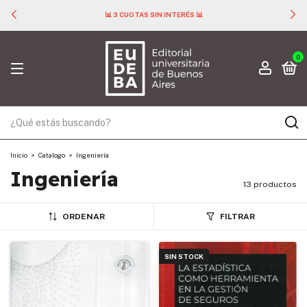
📊 3 CUOTAS SIN INTERÉS 📊
0
Inicio
>
Catalogo
>
Ingeniería
Ingeniería
13 productos
ORDENAR
FILTRAR
SIN STOCK