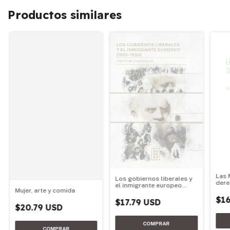
Productos similares
Las 
Los gobiernos liberales y
dere
el inmigrante europeo
Mujer, arte y comida
(1853 -1930)
$16
$17.79 USD
$20.79 USD