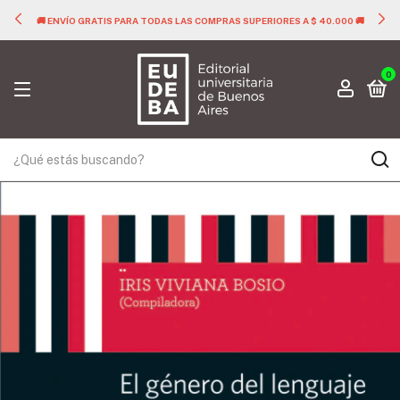
🚚 ENVÍO GRATIS PARA TODAS LAS COMPRAS SUPERIORES A $ 40.000 🚚
0