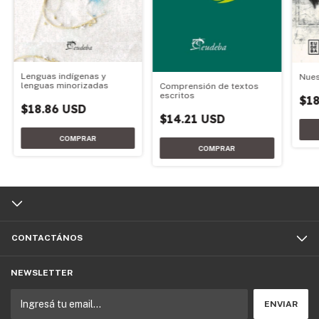
Lenguas indígenas y
Nues
lenguas minorizadas
Comprensión de textos
escritos
$18
$18.86 USD
$14.21 USD
CONTACTÁNOS
NEWSLETTER