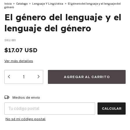
Inicio
>
Catalogo
>
Lenguaje Y Lingüística
>
El género del lenguaje y el lenguaje del
género
El género del lenguaje y el
lenguaje del género
SKU:
661
$17.07 USD
Ver más detalles
Entregas para el CP:
CAMBIAR CP
Medios de envío
CALCULAR
No sé mi código postal