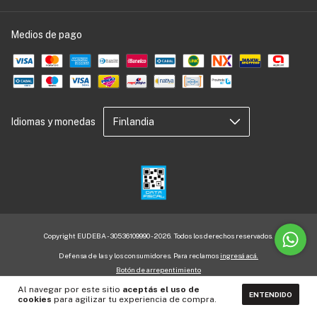
Medios de pago
Idiomas y monedas
Copyright EUDEBA - 30536109990 - 2026. Todos los derechos reservados.
Defensa de las y los consumidores. Para reclamos
ingresá acá.
Botón de arrepentimiento
Al navegar por este sitio
aceptás el uso de
ENTENDIDO
cookies
para agilizar tu experiencia de compra.