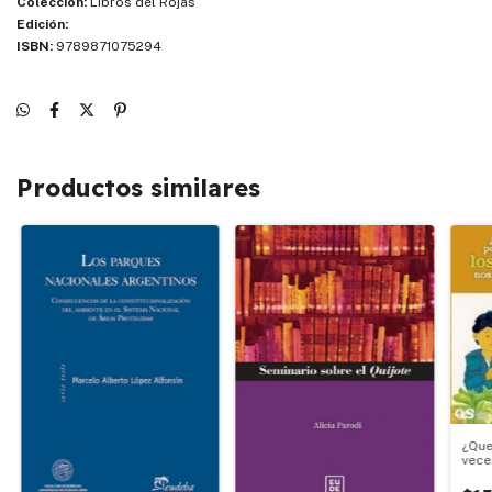
Colección:
Libros del Rojas
Edición:
ISBN:
9789871075294
Productos similares
¿Que
vece
pued