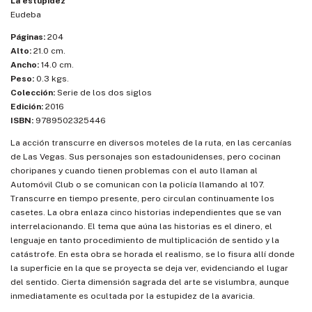
La estupidez
Eudeba
Páginas:
204
Alto:
21.0 cm.
Ancho:
14.0 cm.
Peso:
0.3 kgs.
Colección:
Serie de los dos siglos
Edición:
2016
ISBN:
9789502325446
La acción transcurre en diversos moteles de la ruta, en las cercanías
de Las Vegas. Sus personajes son estadounidenses, pero cocinan
choripanes y cuando tienen problemas con el auto llaman al
Automóvil Club o se comunican con la policía llamando al 107.
Transcurre en tiempo presente, pero circulan continuamente los
casetes. La obra enlaza cinco historias independientes que se van
interrelacionando. El tema que aúna las historias es el dinero, el
lenguaje en tanto procedimiento de multiplicación de sentido y la
catástrofe. En esta obra se horada el realismo, se lo fisura allí donde
la superficie en la que se proyecta se deja ver, evidenciando el lugar
del sentido. Cierta dimensión sagrada del arte se vislumbra, aunque
inmediatamente es ocultada por la estupidez de la avaricia.