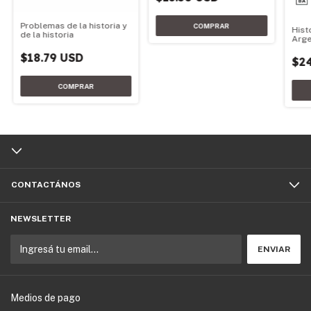
Problemas de la historia y
Hist
de la historia
Arge
$18.79 USD
$2
CONTACTÁNOS
NEWSLETTER
Medios de pago