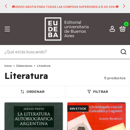
🚚 ENVÍO GRATIS PARA TODAS LAS COMPRAS SUPERIORES A $ 40.000 🚚
0
Inicio
>
Colecciones
>
Literatura
Literatura
5 productos
ORDENAR
FILTRAR
SIN STOCK