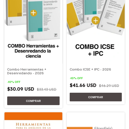
Combo Herramientas +
Combo ICSE + IPC - 2026
Desenredando - 2026
-
10
%
OFF
-
10
%
OFF
$41.66 USD
$46.29 USD
$30.09 USD
$33.43 USD