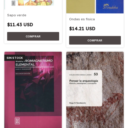
Sapo verde
Ondas es física
$11.43 USD
$14.21 USD
SIN STOCK