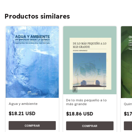
Productos similares
De lo más pequeño a lo
Agua y ambiente
más grande
Quím
$18.21 USD
$18.86 USD
$17