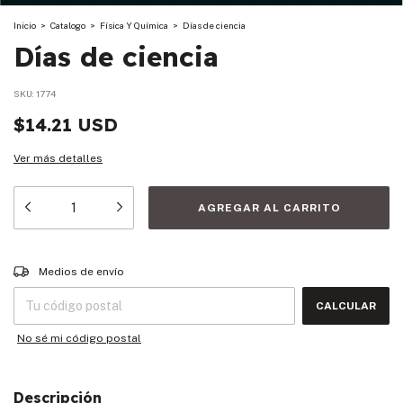
Inicio
>
Catalogo
>
Física Y Química
>
Días de ciencia
Días de ciencia
SKU:
1774
$14.21 USD
Ver más detalles
Entregas para el CP:
CAMBIAR CP
Medios de envío
CALCULAR
No sé mi código postal
Descripción