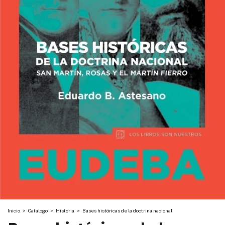
Inicio
>
Catalogo
>
Historia
>
Bases históricas de la doctrina nacional