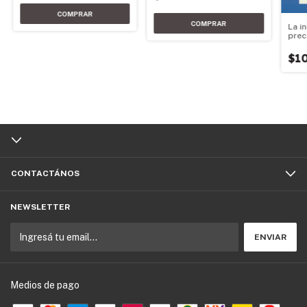
La i
prec
$1
CONTACTÁNOS
NEWSLETTER
Medios de pago