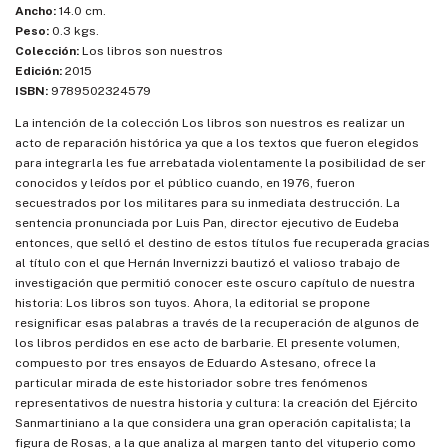
Ancho:
14.0 cm.
Peso:
0.3 kgs.
Colección:
Los libros son nuestros
Edición:
2015
ISBN:
9789502324579
La intención de la colección Los libros son nuestros es realizar un
acto de reparación histórica ya que a los textos que fueron elegidos
para integrarla les fue arrebatada violentamente la posibilidad de ser
conocidos y leídos por el público cuando, en 1976, fueron
secuestrados por los militares para su inmediata destrucción. La
sentencia pronunciada por Luis Pan, director ejecutivo de Eudeba
entonces, que selló el destino de estos títulos fue recuperada gracias
al título con el que Hernán Invernizzi bautizó el valioso trabajo de
investigación que permitió conocer este oscuro capítulo de nuestra
historia: Los libros son tuyos. Ahora, la editorial se propone
resignificar esas palabras a través de la recuperación de algunos de
los libros perdidos en ese acto de barbarie. El presente volumen,
compuesto por tres ensayos de Eduardo Astesano, ofrece la
particular mirada de este historiador sobre tres fenómenos
representativos de nuestra historia y cultura: la creación del Ejército
Sanmartiniano a la que considera una gran operación capitalista; la
figura de Rosas, a la que analiza al margen tanto del vituperio como