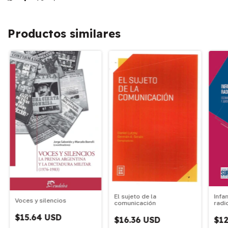
Productos similares
El sujeto de la
Infa
Voces y silencios
comunicación
radio
26.0
$15.64 USD
$16.36 USD
$12