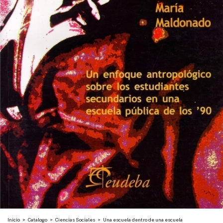
Inicio
>
Catalogo
>
Ciencias Sociales
>
Una escuela dentro de una escuela