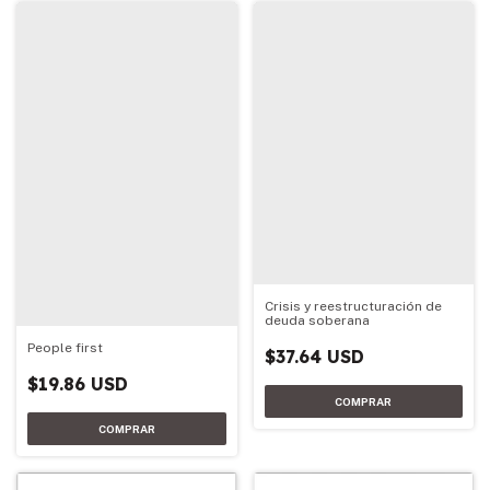
Crisis y reestructuración de
deuda soberana
People first
$37.64 USD
$19.86 USD