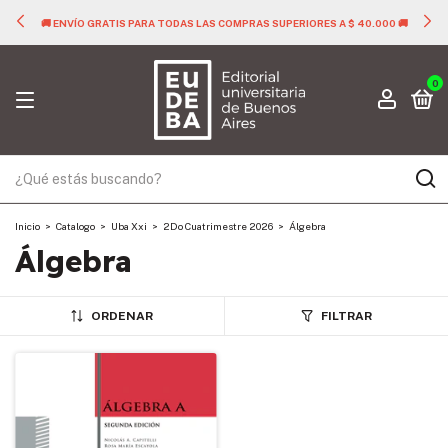
🚚 ENVÍO GRATIS PARA TODAS LAS COMPRAS SUPERIORES A $ 40.000 🚚
0
Inicio
>
Catalogo
>
Uba Xxi
>
2Do Cuatrimestre 2026
>
Álgebra
Álgebra
ORDENAR
FILTRAR