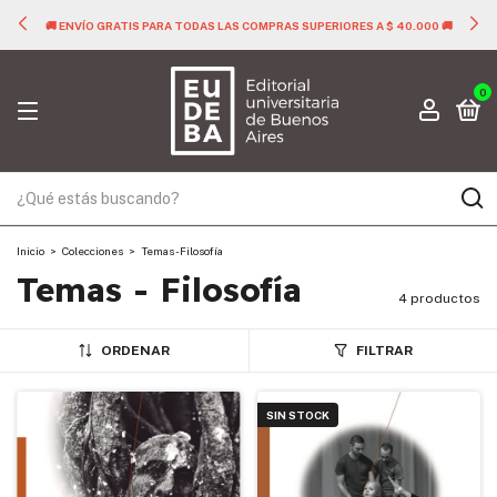
🚚 ENVÍO GRATIS PARA TODAS LAS COMPRAS SUPERIORES A $ 40.000 🚚
0
Inicio
>
Colecciones
>
Temas - Filosofía
Temas - Filosofía
4 productos
ORDENAR
FILTRAR
SIN STOCK