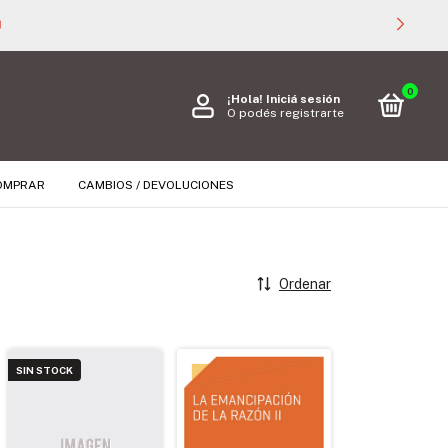

0
¡Hola!
Iniciá sesión
O podés registrarte
OMPRAR
CAMBIOS / DEVOLUCIONES
Ordenar
SIN STOCK