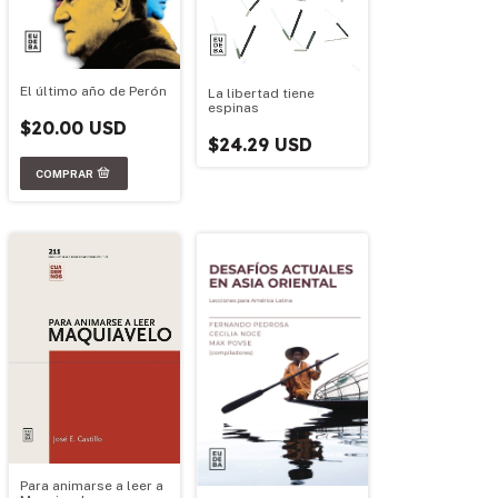
El último año de Perón
La libertad tiene
espinas
$20.00 USD
$24.29 USD
Para animarse a leer a