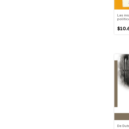
Las in
políti
$10.
De Dut