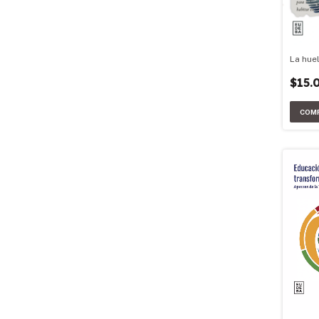
La hue
$15.