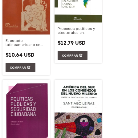
Procesos políticos y
electorales en
América latina (2010-
El estado
2013)
$12.79 USD
latinoamericano en
perspectiva: figuras,
crisis y prospectiva
$10.64 USD