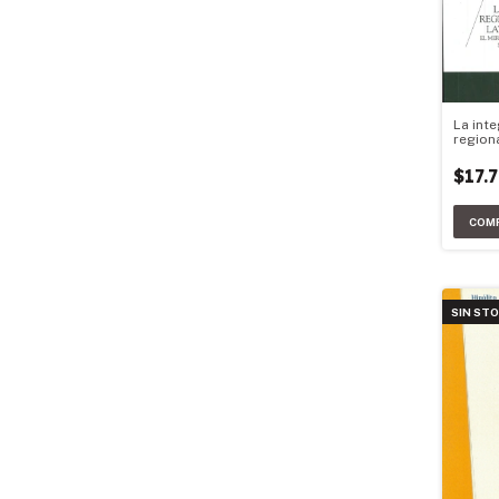
La int
region
Latina
$17.
SIN ST