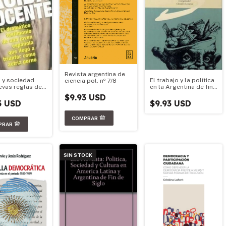
Revista argentina de
 y sociedad.
El trabajo y la política
ciencia pol. nº 7/8
evas reglas del
en la Argentina de fin
 Volumen 2
de siglo
$9.93 USD
3 USD
$9.93 USD
SIN STOCK