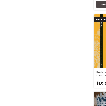
SIN ST
Revist
ciencia
$10.