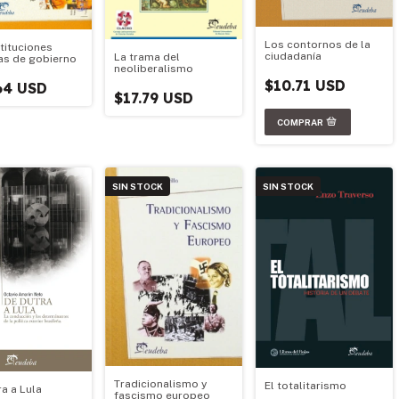
Los contornos de la
stituciones
ciudadanía
La trama del
cas de gobierno
neoliberalismo
$10.71 USD
64 USD
$17.79 USD
SIN STOCK
SIN STOCK
Tradicionalismo y
El totalitarismo
ra a Lula
fascismo europeo