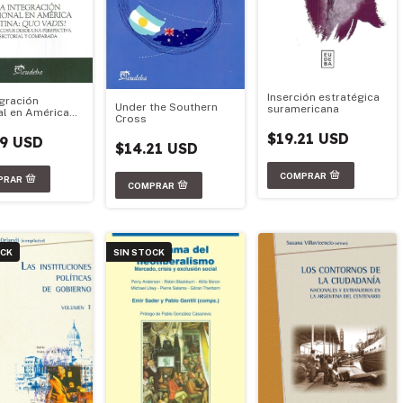
Inserción estratégica
egración
Under the Southern
suramericana
al en América
Cross
: Quo Vadis?
$19.21 USD
79 USD
$14.21 USD
OCK
SIN STOCK