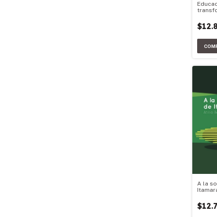
Educac
transf
$12.
A la s
Itamar
$12.