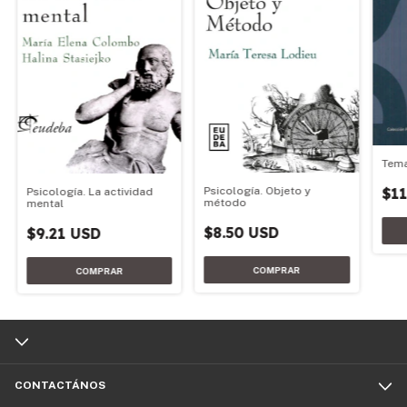
Tema
$11
Psicología. Objeto y
Psicología. La actividad
método
mental
$8.50 USD
$9.21 USD
CONTACTÁNOS