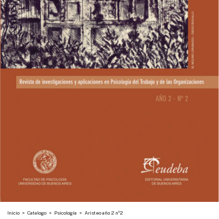
Inicio
>
Catalogo
>
Psicología
>
Aristeo año 2 nº2