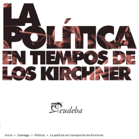
Inicio
>
Catalogo
>
Política
>
La política en tiempos de los Kirchner