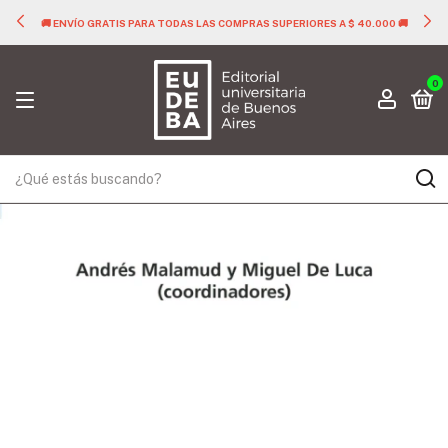
🚚 ENVÍO GRATIS PARA TODAS LAS COMPRAS SUPERIORES A $ 40.000 🚚
0