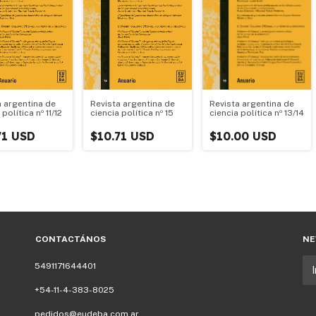
a argentina de
Revista argentina de
Revista argentina de
 política nº 11/12
ciencia política nº 15
ciencia política nº 13/14
71 USD
$10.71 USD
$10.00 USD
CONTACTÁNOS
NE
5491171644401
+54-11-4-383-8025
pedidos@eudeba.com.ar