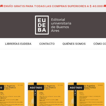
🚚 ENVÍO GRATIS PARA TODAS LAS COMPRAS SUPERIORES A $ 40.000 
LIBRERÍAS EUDEBA
CONTACTO
QUIÉNES SOMOS
CÓMO C
DO
AGOTADO
AGOTADO