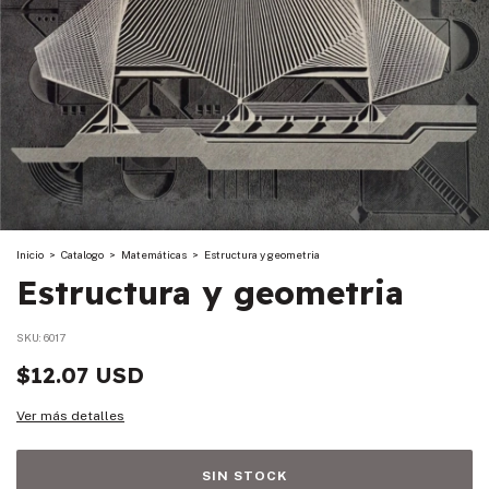
Inicio
>
Catalogo
>
Matemáticas
>
Estructura y geometria
Estructura y geometria
SKU:
6017
$12.07 USD
Ver más detalles