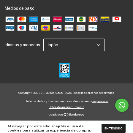
Medios de pago
Idiomas y monedas
Copyright EUDEBA - 30536109990 - 2026. Todos los derechos reservados.
Defensa de las y los consumidores. Para reclamos
ingresá acá.
Botón de arrepentimiento
Al navegar por este sitio
aceptás el uso de
ENTENDIDO
cookies
para agilizar tu experiencia de compra.