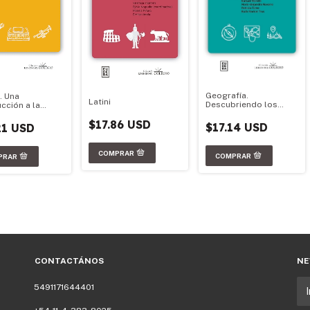
Geografía.
. Una
Latini
Descubriendo los
cción a la
ambientes del mundo
ación musical
$17.86 USD
$17.14 USD
21 USD
CONTACTÁNOS
NE
5491171644401