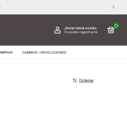

0
¡Hola!
Iniciá sesión
O podés registrarte
OMPRAR
CAMBIOS / DEVOLUCIONES
Ordenar