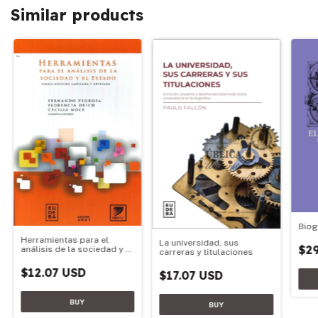
Similar products
Biog
Herramientas para el
La universidad, sus
$29
análisis de la sociedad y el
carreras y titulaciones
estado
$12.07 USD
$17.07 USD