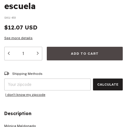
escuela
SKU:
451
$12.07 USD
See more details
Shipping for zipcode:
CHANGE ZIPCODE
Shipping Methods
CALCULATE
I don't know my zipcode
Description
Mónica Maldonado