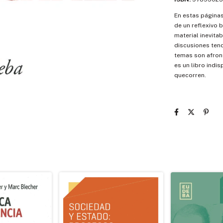
En estas páginas
de un reflexivo 
material inevita
discusiones tend
temas son afront
es un libro indi
quecorren.