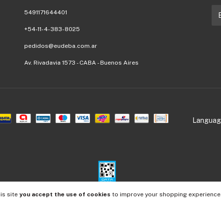
5491171644401
+54-11-4-383-8025
pedidos@eudeba.com.ar
Av. Rivadavia 1573 - CABA - Buenos Aires
Language
is site
you accept the use of cookies
to improve your shopping experience
ense. For claims
enter here.
/
Cancel your order