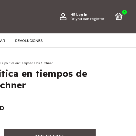
0
Hi!
Log in
Or you can register
RAR
DEVOLUCIONES
La política en tiempos de los Kirchner
ítica en tiempos de
rchner
SD
s