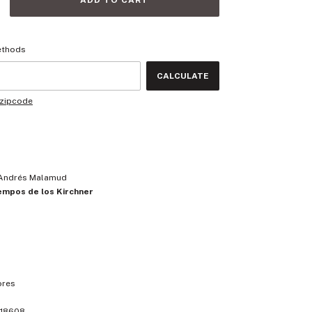
code:
CHANGE ZIPCODE
ethods
CALCULATE
 zipcode
 Andrés Malamud
iempos de los Kirchner
ores
18608