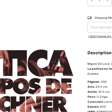
Shipping for zip
Shipping M
I don't know my
Description
Miguel De Luca,
La política en t
Eudeba
Páginas:
336
Alto:
23.0 cm.
Ancho:
16.0 cm.
Peso:
0.3 kgs.
Colección:
Lect
Edición:
2011
ISBN:
97895023