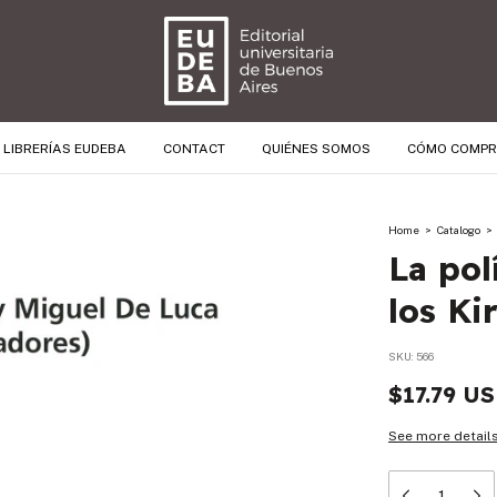
LIBRERÍAS EUDEBA
CONTACT
QUIÉNES SOMOS
CÓMO COMP
Home
>
Catalogo
>
La pol
los Ki
SKU:
566
$17.79 U
See more detail