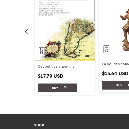
olítica
La política com
Geopolítica argentina
D
$15.64 USD
$17.79 USD
SHOP