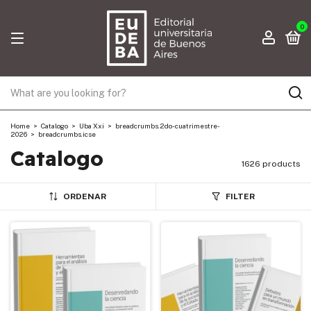
0
Home
>
Catalogo
>
Uba Xxi
>
breadcrumbs.2do-cuatrimestre-
2026
>
breadcrumbs.icse
Catalogo
1626 products
ORDENAR
FILTER