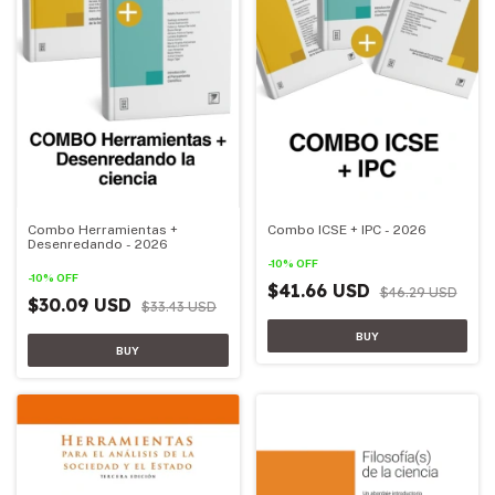
Combo Herramientas +
Combo ICSE + IPC - 2026
Desenredando - 2026
-
10
%
OFF
-
10
%
OFF
$41.66 USD
$46.29 USD
$30.09 USD
$33.43 USD