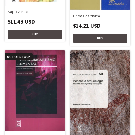
Sapo verde
Ondas es física
$11.43 USD
$14.21 USD
OUT OF STOCK