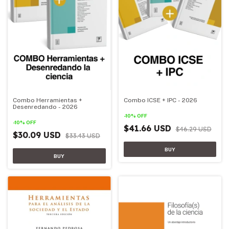
Combo Herramientas +
Combo ICSE + IPC - 2026
Desenredando - 2026
-
10
%
OFF
-
10
%
OFF
$41.66 USD
$46.29 USD
$30.09 USD
$33.43 USD