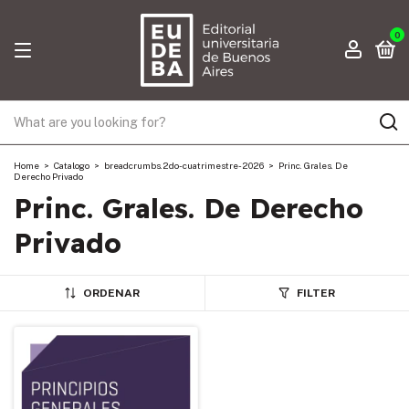
0
Home
>
Catalogo
>
breadcrumbs.2do-cuatrimestre-2026
>
Princ. Grales. De
Derecho Privado
Princ. Grales. De Derecho
Privado
ORDENAR
FILTER