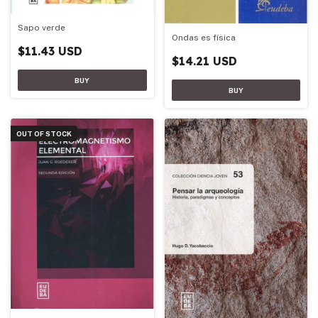
Sapo verde
Ondas es física
$11.43 USD
$14.21 USD
OUT OF STOCK