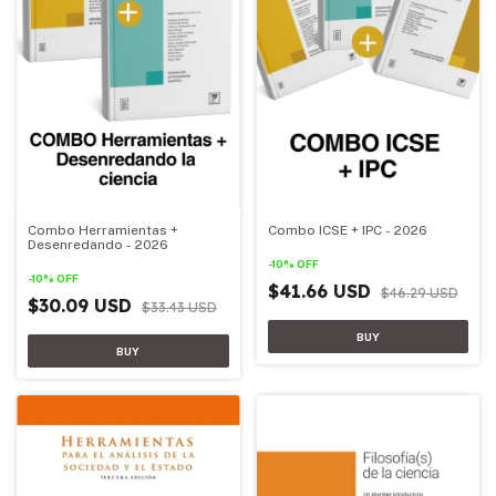
Combo Herramientas +
Combo ICSE + IPC - 2026
Desenredando - 2026
-
10
%
OFF
-
10
%
OFF
$41.66 USD
$46.29 USD
$30.09 USD
$33.43 USD