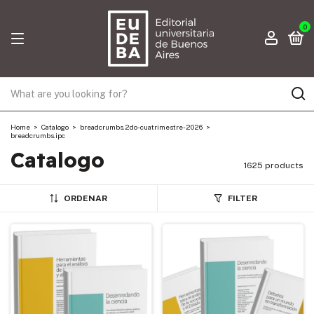
0
Home
>
Catalogo
>
breadcrumbs.2do-cuatrimestre-2026
>
breadcrumbs.ipc
Catalogo
1625 products
ORDENAR
FILTER