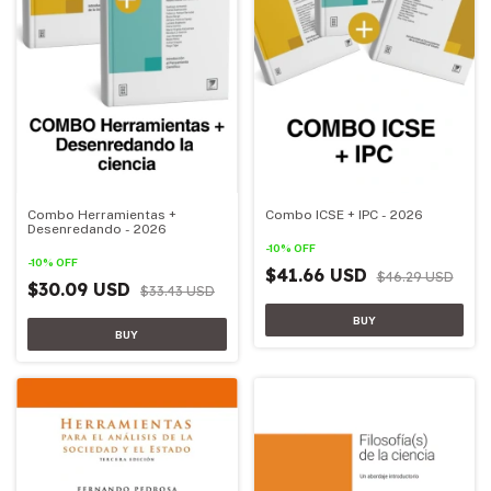
Combo Herramientas +
Combo ICSE + IPC - 2026
Desenredando - 2026
-
10
%
OFF
-
10
%
OFF
$41.66 USD
$46.29 USD
$30.09 USD
$33.43 USD