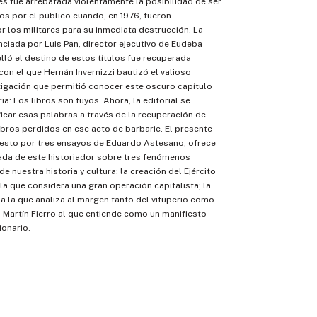
les fue arrebatada violentamente la posibilidad de ser
os por el público cuando, en 1976, fueron
 los militares para su inmediata destrucción. La
ciada por Luis Pan, director ejecutivo de Eudeba
lló el destino de estos títulos fue recuperada
 con el que Hernán Invernizzi bautizó el valioso
tigación que permitió conocer este oscuro capítulo
ia: Los libros son tuyos. Ahora, la editorial se
icar esas palabras a través de la recuperación de
ibros perdidos en ese acto de barbarie. El presente
sto por tres ensayos de Eduardo Astesano, ofrece
rada de este historiador sobre tres fenómenos
e nuestra historia y cultura: la creación del Ejército
la que considera una gran operación capitalista; la
 a la que analiza al margen tanto del vituperio como
l Martín Fierro al que entiende como un manifiesto
ionario.