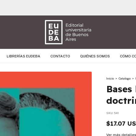
🚚 ENVÍO GRATIS PARA TODAS LAS COMPRAS SUPERIORES A $ 40.000 
LIBRERÍAS EUDEBA
CONTACTO
QUIÉNES SOMOS
CÓMO C
Inicio
>
Catalogo
>
Bases 
doctri
SKU:
541
$17.07 U
Ver más detalle