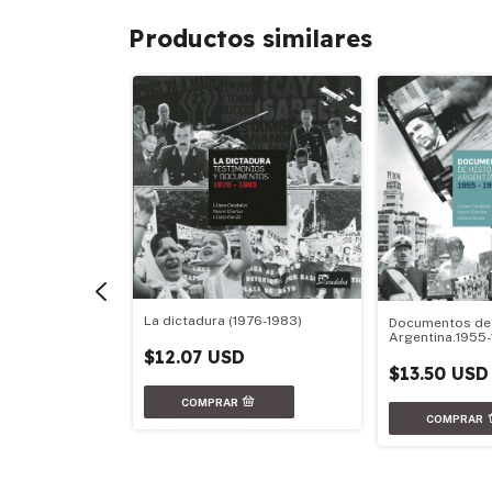
Productos similares
La dictadura (1976-1983)
Documentos de 
Argentina.1955
$12.07 USD
$13.50 USD
 la precariedad
D