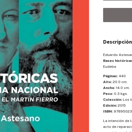
Descripción
Eduardo Astesa
Bases históricas
Eudeba
Páginas:
440
Alto:
20.0 cm.
Ancho:
14.0 cm.
Peso:
0.3 kgs.
Colección:
Los l
Edición:
2015
ISBN:
97895023
La intención de l
acto de reparaci