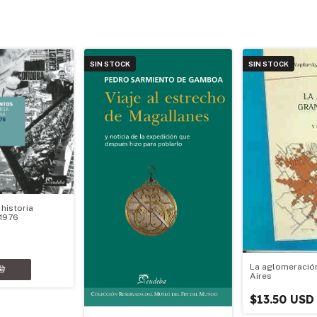
SIN STOCK
SIN STOCK
historia
-1976
La aglomeració
Aires
$13.50 USD