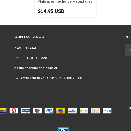
Viaje al estrecho de Magallanes
$14.93 USD
CONTACTÁNOS
NE
5491171644401
+54-11-4-383-8025
pedidos@eudeba.com.ar
Av. Rivadavia 1573 - CABA - Buenos Aires