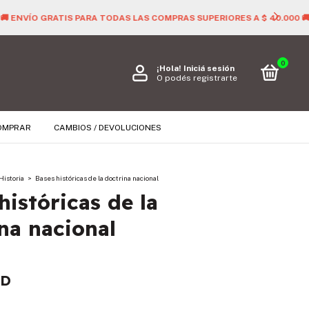

0
¡Hola!
Iniciá sesión
O podés registrarte
OMPRAR
CAMBIOS / DEVOLUCIONES
Historia
>
Bases históricas de la doctrina nacional
históricas de la
na nacional
SD
s