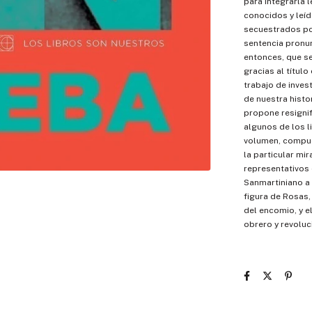
para integrarla 
conocidos y leíd
secuestrados por
sentencia pronun
entonces, que se
gracias al título
trabajo de inves
de nuestra histor
propone resignif
algunos de los l
volumen, compue
la particular mi
representativos d
Sanmartiniano a 
figura de Rosas,
del encomio, y e
obrero y revoluc