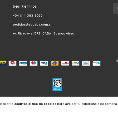
5491171644401
+54-11-4-383-8025
pedidos@eudeba.com.ar
Av. Rivadavia 1573 - CABA - Buenos Aires
Defensa de las y los consumidores. Para reclamos
ingresá acá.
/
Botón de arrepentimiento
este sitio
aceptás el uso de cookies
para agilizar tu experiencia de compra.