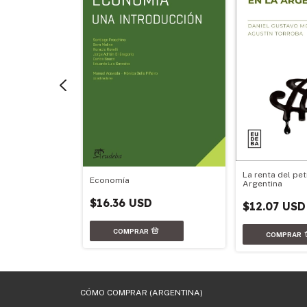
ucturación de
 (2da edición)
La renta del pet
Economía
Argentina
$16.36 USD
$12.07 USD
CÓMO COMPRAR (ARGENTINA)