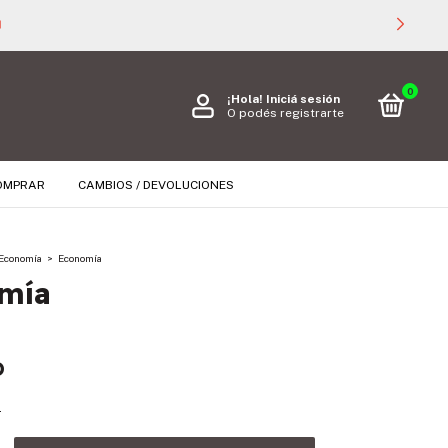
🚚 ENVÍO GRATIS PARA TODAS LAS COMPRAS SUPERI
0
¡Hola!
Iniciá sesión
O podés registrarte
OMPRAR
CAMBIOS / DEVOLUCIONES
Economía
>
Economía
mía
D
s