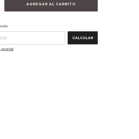
 CP:
CAMBIAR CP
envío
CALCULAR
o postal