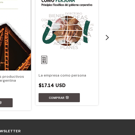
El control sobre
administración 
La empresa como persona
s productivos
$14.21 USD
argentina
$17.14 USD
WSLETTER