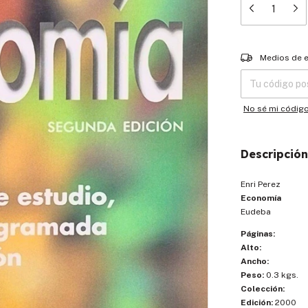
Entregas para el
Medios de 
No sé mi códig
Descripción
Enri Perez
Economía
Eudeba
Páginas:
Alto:
Ancho:
Peso:
0.3 kgs.
Colección:
Edición:
2000