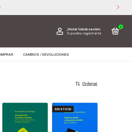

0
¡Hola!
Iniciá sesión
O podés registrarte
OMPRAR
CAMBIOS / DEVOLUCIONES
Ordenar
SIN STOCK