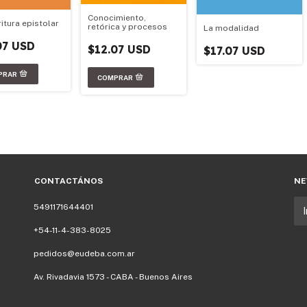
Conocimiento,
itura epistolar
retórica y procesos
La modalidad
07 USD
$12.07 USD
$17.07 USD
CONTACTÁNOS
NE
5491171644401
+54-11-4-383-8025
pedidos@eudeba.com.ar
Av. Rivadavia 1573 - CABA - Buenos Aires