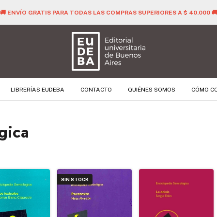
🚚 ENVÍO GRATIS PARA TODAS LAS COMPRAS SUPERIORES A $ 40.000 
LIBRERÍAS EUDEBA
CONTACTO
QUIÉNES SOMOS
CÓMO C
gica
SIN STOCK