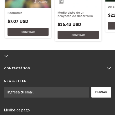
De S
Medio siglo de un
Economía
$21
proyecto de desarrollo
$7.07 USD
$16.43 USD
CONTACTÁNOS
NEWSLETTER
Medios de pago