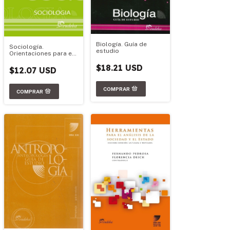
Biología. Guía de
Sociología.
estudio
Orientaciones para el
estudio de la
$18.21 USD
bibliografía
$12.07 USD
obligatoria