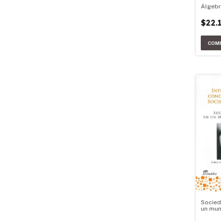
Álgebr
$22.
Socied
un mun