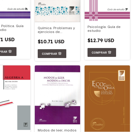
 Política. Guía
Psicología. Guía de
Química. Problemas y
udio
estudio
ejercicios de
aplicación para
71 USD
Química
$12.79 USD
$10.71 USD
Modos de leer, modos