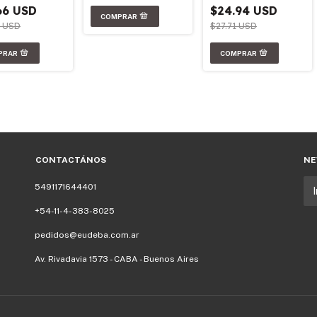
66 USD
$24.94 USD
9 USD
$27.71 USD
CONTACTÁNOS
NE
5491171644401
+54-11-4-383-8025
pedidos@eudeba.com.ar
Av. Rivadavia 1573 - CABA - Buenos Aires