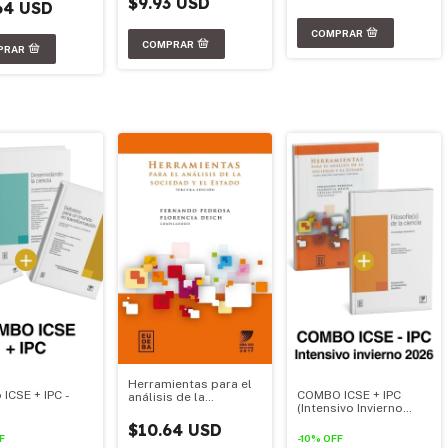
$9.93 USD
64 USD
Herramientas para el
ICSE + IPC -
COMBO ICSE + IPC
análisis de la
(Intensivo Invierno
sociedad y el estado.
2026)
Ed. 2017
$10.64 USD
F
-
10
%
OFF