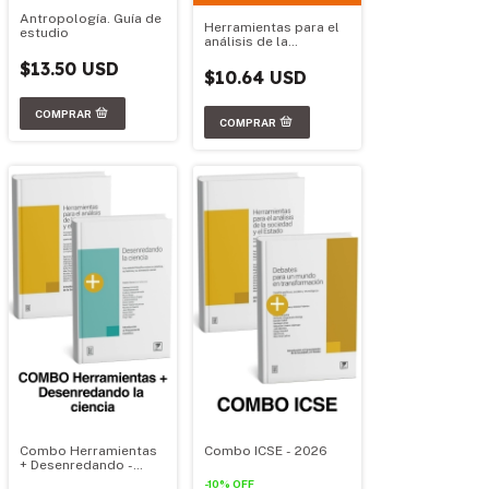
Antropología. Guía de
Herramientas para el
estudio
análisis de la
sociedad y el estado.
$13.50 USD
Ed. 2016
$10.64 USD
Combo Herramientas
Combo ICSE - 2026
+ Desenredando -
2026
-
10
%
OFF