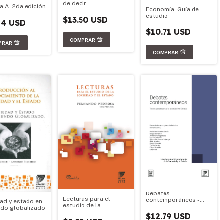
de decir
a A. 2da edición
Economía. Guía de
estudio
$13.50 USD
14 USD
$10.71 USD
Debates
Lecturas para el
contemporáneos -
ad y estado en
estudio de la
UBA XXI - Material
do globalizado
sociedad y el Estado
Oficial 2025
$12.79 USD