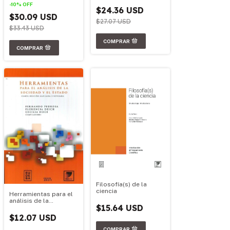
-
10
%
OFF
$24.36 USD
$30.09 USD
$27.07 USD
$33.43 USD
Filosofía(s) de la
ciencia
Herramientas para el
análisis de la
$15.64 USD
sociedad y el estado
$12.07 USD