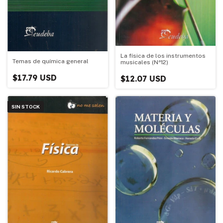
La física de los instrumentos
Temas de química general
musicales (Nª12)
$17.79 USD
$12.07 USD
SIN STOCK