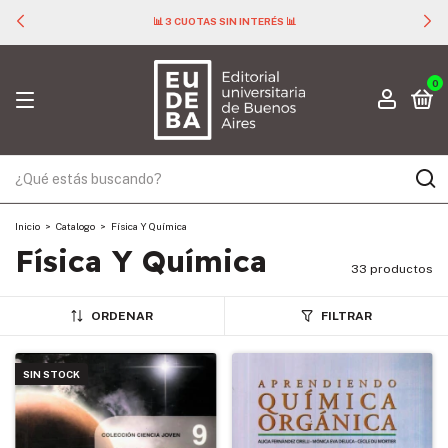
📊 3 CUOTAS SIN INTERÉS 📊
0
Inicio
>
Catalogo
>
Física Y Química
Física Y Química
33 productos
ORDENAR
FILTRAR
SIN STOCK