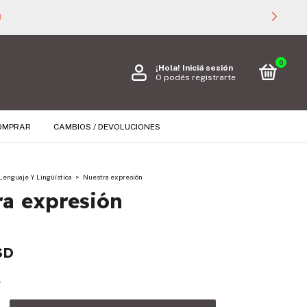

0
¡Hola!
Iniciá sesión
O podés registrarte
OMPRAR
CAMBIOS / DEVOLUCIONES
Lenguaje Y Lingüística
>
Nuestra expresión
a expresión
SD
s