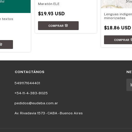
Maratón ELE
$19.93 USD
Lenguas indígen
minorizadas
 textos
$18.86 USD
CONTACTÁNOS
NE
5491171644401
+54-11-4-383-8025
pedidos@eudeba.com.ar
Av. Rivadavia 1573 - CABA - Buenos Aires