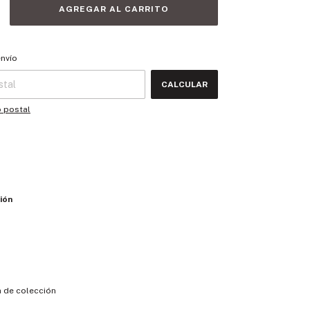
 CP:
CAMBIAR CP
envío
CALCULAR
o postal
ión
 de colección