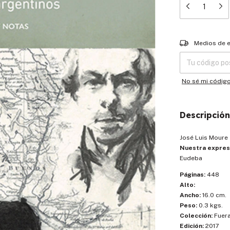
Entregas para el
Medios de 
No sé mi códig
Descripción
José Luis Moure
Nuestra expres
Eudeba
Páginas:
448
Alto:
Ancho:
16.0 cm.
Peso:
0.3 kgs.
Colección:
Fuera
Edición:
2017