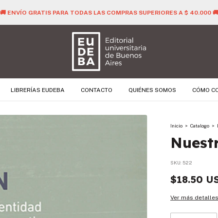
🚚 ENVÍO GRATIS PARA TODAS LAS COMPRAS SUPERIORES A $ 40.000 
LIBRERÍAS EUDEBA
CONTACTO
QUIÉNES SOMOS
CÓMO C
Inicio
>
Catalogo
>
Nuestr
SKU:
522
$18.50 U
Ver más detalle