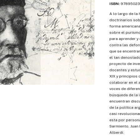
ISBN:
97895023
A lo largo de la
doctrinarios sob
forma americana
sobre el purismo
para aprender y 
contra las defor
que se encentran
el tan denostado
proyecto de inve
docentes y estud
XIX y principios
colaborar en el
voces de diferen
búsqueda de la i
encuentran discu
de la política ar
casi revoluciona
esta por person
Sarmiento, Juan 
Alberdi.