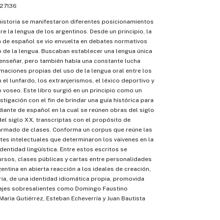
27136
 historia se manifestaron diferentes posicionamientos
re la lengua de los argentinos. Desde un principio, la
 de español se vio envuelta en debates normativos
 de la lengua. Buscaban establecer una lengua única
enseñar, pero también había una constante lucha
maciones propias del uso de la lengua oral entre los
 el lunfardo, los extranjerismos, el léxico deportivo y
 voseo. Este libro surgió en un principio como un
stigación con el fin de brindar una guía histórica para
iante de español en la cual se reúnen obras del siglo
 del siglo XX, transcriptas con el propósito de
 armado de clases. Conforma un corpus que reúne las
tes intelectuales que determinaron los vaivenes en la
dentidad lingüística. Entre estos escritos se
rsos, clases públicas y cartas entre personalidades
gentina en abierta reacción a los ideales de creación,
ria, de una identidad idiomática propia, promovida
ajes sobresalientes como Domingo Faustino
María Gutiérrez, Esteban Echeverría y Juan Bautista