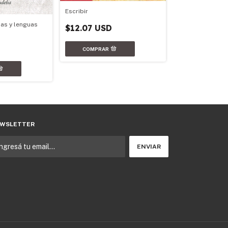
Escribir
Modos de leer, 
as y lenguas
$12.07 USD
$13.50 USD
WSLETTER