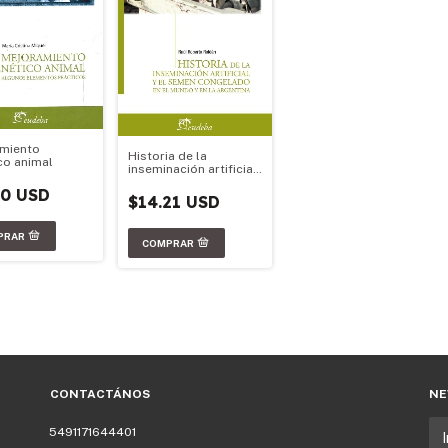
miento
Historia de la
co animal
inseminación artificial
y el semen congelado
50 USD
en el mundo y en la
$14.21 USD
Argentina
CONTACTÁNOS
NE
5491171644401