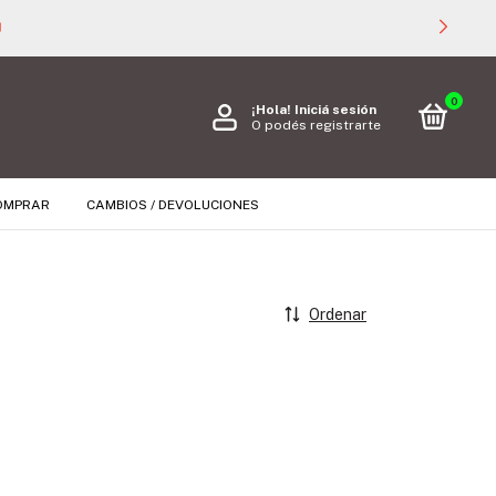

0
¡Hola!
Iniciá sesión
O podés registrarte
OMPRAR
CAMBIOS / DEVOLUCIONES
Ordenar