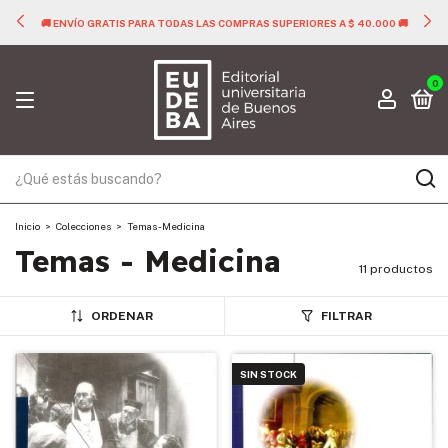
🚚 ENVÍO GRATIS PARA TODAS LAS COMPRAS SUPERIORES A $ 40.000 🚚
0
Inicio
>
Colecciones
>
Temas - Medicina
Temas - Medicina
11 productos
ORDENAR
FILTRAR
SIN STOCK