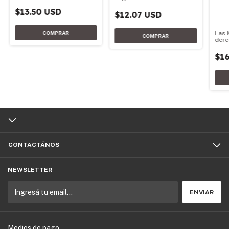
1989-2001
$13.50 USD
$12.07 USD
Las 
dere
$16
CONTACTÁNOS
NEWSLETTER
Medios de pago