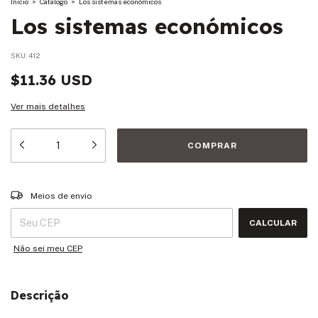
Início
>
Catalogo
>
Los sistemas económicos
Los sistemas económicos
SKU:
412
$11.36 USD
Ver mais detalhes
Entregas para o CEP:
ALTERAR CEP
Meios de envio
CALCULAR
Não sei meu CEP
Descrição