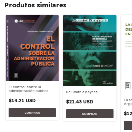
Produtos similares
El control sobre la
administración pública
De Smith a Keynes
$14.21 USD
La r
$21.43 USD
Arge
$12