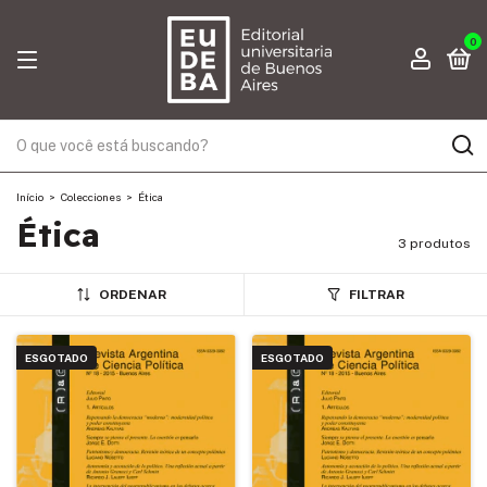
0
Início
>
Colecciones
>
Ética
Ética
3 produtos
ORDENAR
FILTRAR
ESGOTADO
ESGOTADO