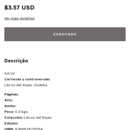
$3.57 USD
Ver mais detalhes
Descrição
AA.VV
Certezas y controversias
Libros del Rojas - Eudeba
Páginas:
Alto:
Ancho:
Peso:
0.3 kgs.
Colección:
Libros del Rojas
Edición:
ISBN:
9789871075294