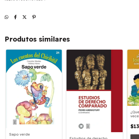
Produtos similares
¿Que
vece
pued
$13
Sapo verde
Estudios de derecho