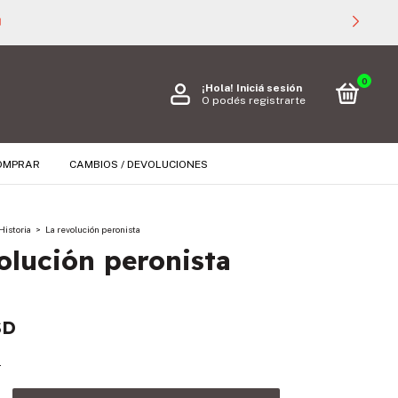

0
¡Hola!
Iniciá sesión
O podés registrarte
OMPRAR
CAMBIOS / DEVOLUCIONES
Historia
>
La revolución peronista
olución peronista
SD
s