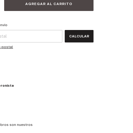
 CP:
CAMBIAR CP
envío
CALCULAR
o postal
eronista
ibros son nuestros