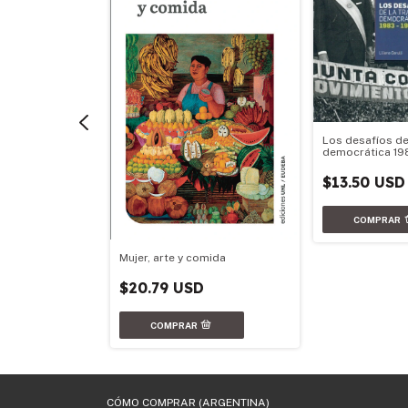
Los desafíos de
democrática 19
$13.50 USD
olítica y poder
Mujer, arte y comida
$20.79 USD
CÓMO COMPRAR (ARGENTINA)