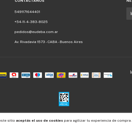
CONTACTÁNOS
NE
5491171644401
+54-11-4-383-8025
pedidos@eudeba.com.ar
Av. Rivadavia 1573 - CABA - Buenos Aires
Defensa de las y los consumidores. Para reclamos
ingresá acá.
/
Botón de arrepentimiento
este sitio
aceptás el uso de cookies
para agilizar tu experiencia de compra.