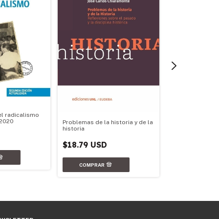
el radicalismo
-2020
Problemas de la historia y de la
Las Malvinas ent
historia
la historia
$18.79 USD
$16.36 USD