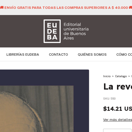
🚚 ENVÍO GRATIS PARA TODAS LAS COMPRAS SUPERIORES A $ 40.000 
LIBRERÍAS EUDEBA
CONTACTO
QUIÉNES SOMOS
CÓMO C
Inicio
>
Catalogo
>
La rev
SKU:
550
$14.21 U
Ver más detalle