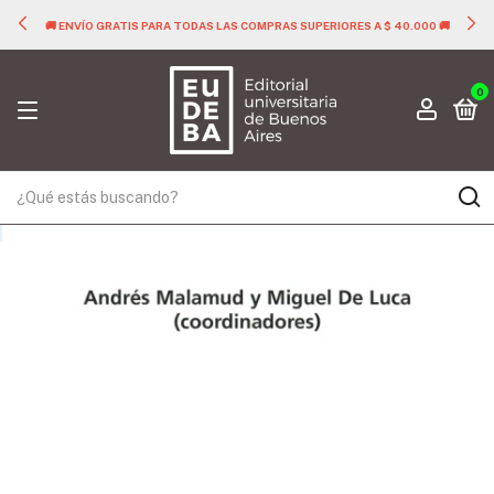
🚚 ENVÍO GRATIS PARA TODAS LAS COMPRAS SUPERIORES A $ 40.000 🚚
0