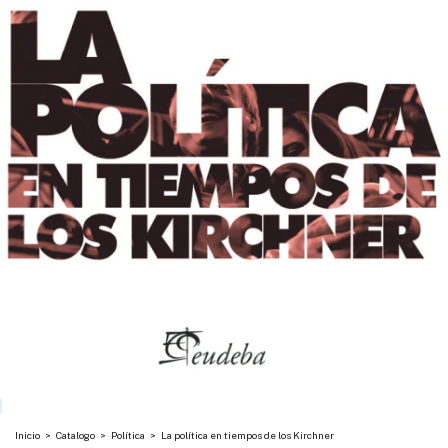
Inicio
>
Catalogo
>
Política
>
La política en tiempos de los Kirchner