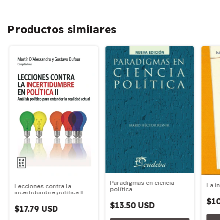
Productos similares
Paradigmas en ciencia
La i
Lecciones contra la
política
incertidumbre política II
$1
$13.50 USD
$17.79 USD