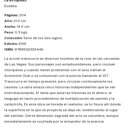
La estupidez
Eudeba
Páginas:
204
Alto:
21.0 cm.
Ancho:
14.0 cm.
Peso:
0.3 kgs.
Colección:
Serie de los dos siglos
Edición:
2016
ISBN:
9789502325446
La acción transcurre en diversos moteles de la ruta, en las cercanías
de Las Vegas. Sus personajes son estadounidenses, pero cocinan
choripanes y cuando tienen problemas con el auto llaman al
Automóvil Club o se comunican con la policía llamando al 107.
Transcurre en tiempo presente, pero circulan continuamente los
casetes. La obra enlaza cinco historias independientes que se van
interrelacionando. El tema que aúna las historias es el dinero, el
lenguaje en tanto procedimiento de multiplicación de sentido y la
catástrofe. En esta obra se horada el realismo, se lo fisura allí donde
la superficie en la que se proyecta se deja ver, evidenciando el lugar
del sentido. Cierta dimensión sagrada del arte se vislumbra, aunque
inmediatamente es ocultada por la estupidez de la avaricia.