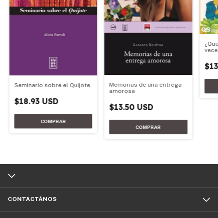
¿Que
vece
pued
$13
Memorias de una entrega
Seminario sobre el Quijote
amorosa
$18.93 USD
$13.50 USD
CONTACTÁNOS