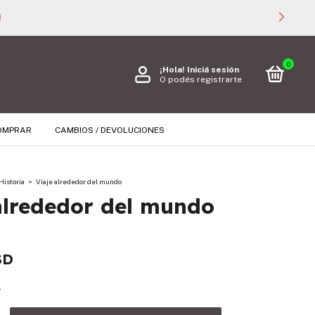

0
¡Hola!
Iniciá sesión
O podés registrarte
OMPRAR
CAMBIOS / DEVOLUCIONES
Historia
>
Viaje alrededor del mundo
alrededor del mundo
SD
s