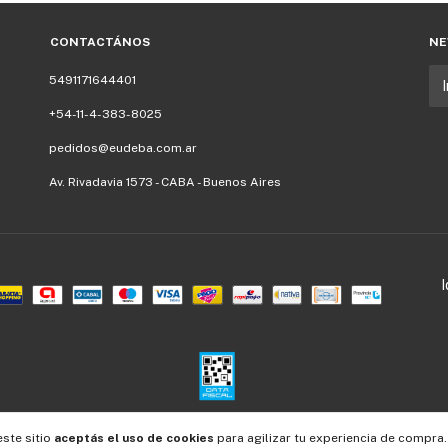
CONTACTÁNOS
NE
5491171644401
+54-11-4-383-8025
pedidos@eudeba.com.ar
Av. Rivadavia 1573 - CABA - Buenos Aires
este sitio
aceptás el uso de cookies
para agilizar tu experiencia de compra.
Defensa de las y los consumidores. Para reclamos
ingresá acá.
/
Botón de arrepentimiento