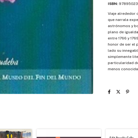
ISBN:
97895023
Viaje alrededor 
que narrala exped
astrónomos y bot
plano de iguald
entre 1766 y 1769
honor de ser el 
lado su innegabl
simplemente lite
particularidad d
menos conocida 