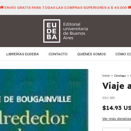
🚚 ENVÍO GRATIS PARA TODAS LAS COMPRAS SUPERIORES A $ 40.000 
LIBRERÍAS EUDEBA
CONTACTO
QUIÉNES SOMOS
CÓMO C
Inicio
>
Catalogo
>
Viaje 
SKU:
595
$14.93 U
Ver más detalle