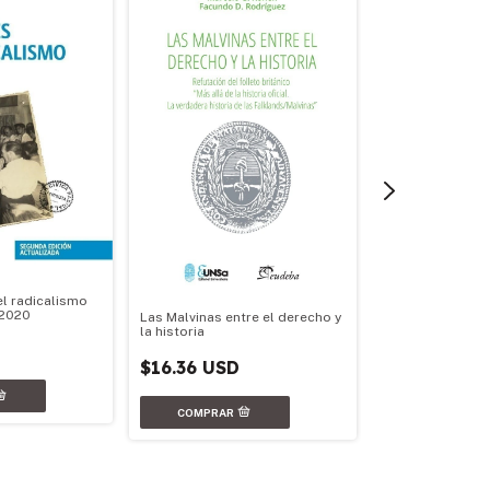
Documentos de h
Argentina.1870-
$12.07 USD
el radicalismo
-2020
Las Malvinas entre el derecho y
la historia
$16.36 USD