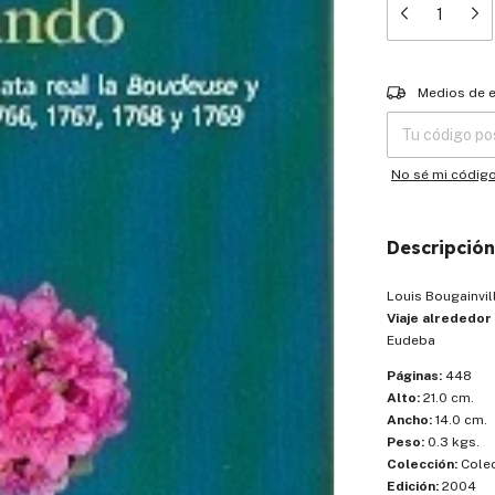
Entregas para el
Medios de 
No sé mi códig
Descripción
Louis Bougainvil
Viaje alrededor
Eudeba
Páginas:
448
Alto:
21.0 cm.
Ancho:
14.0 cm.
Peso:
0.3 kgs.
Colección:
Colec
Edición:
2004