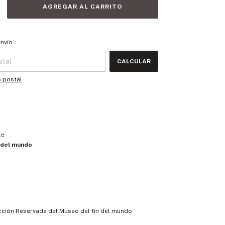
 CP:
CAMBIAR CP
envío
CALCULAR
o postal
le
 del mundo
ción Reservada del Museo del fin del mundo