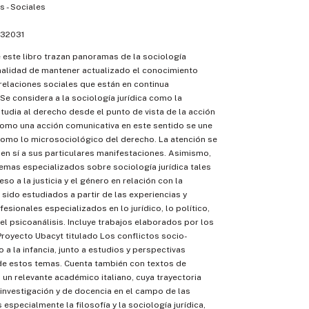
 - Sociales
32031
 este libro trazan panoramas de la sociología
finalidad de mantener actualizado el conocimiento
relaciones sociales que están en continua
Se considera a la sociología jurídica como la
studia al derecho desde el punto de vista de la acción
 como una acción comunicativa en este sentido se une
omo lo microsociológico del derecho. La atención se
 en sí a sus particulares manifestaciones. Asimismo,
temas especializados sobre sociología jurídica tales
o a la justicia y el género en relación con la
n sido estudiados a partir de las experiencias y
esionales especializados en lo jurídico, lo político,
 el psicoanálisis. Incluye trabajos elaborados por los
Proyecto Ubacyt titulado Los conflictos socio-
o a la infancia, junto a estudios y perspectivas
 de estos temas. Cuenta también con textos de
, un relevante académico italiano, cuya trayectoria
 investigación y de docencia en el campo de las
 especialmente la filosofía y la sociología jurídica,