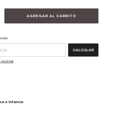
 CP:
CAMBIAR CP
envío
CALCULAR
o postal
ca e infancia