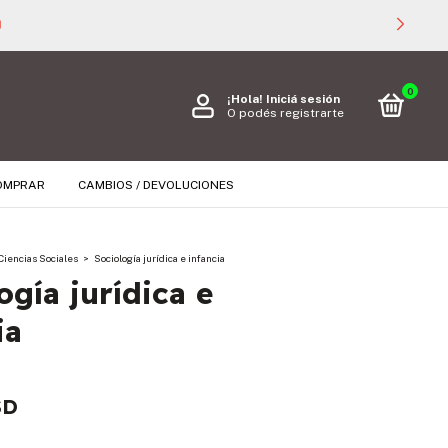
000 🚚
0
¡Hola!
Iniciá sesión
O podés registrarte
OMPRAR
CAMBIOS / DEVOLUCIONES
Ciencias Sociales
>
Sociología jurídica e infancia
ogía jurídica e
ia
SD
s