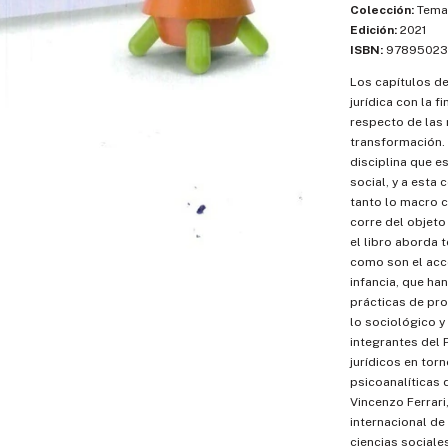
Colección:
Temas
Edición:
2021
ISBN:
97895023
Los capítulos de
jurídica con la 
respecto de las 
transformación. 
disciplina que e
social, y a esta
tanto lo macro c
corre del objeto
el libro aborda 
como son el acces
infancia, que ha
prácticas de prof
lo sociológico y
integrantes del 
jurídicos en torn
psicoanalíticas
Vincenzo Ferrari
internacional de
ciencias sociales