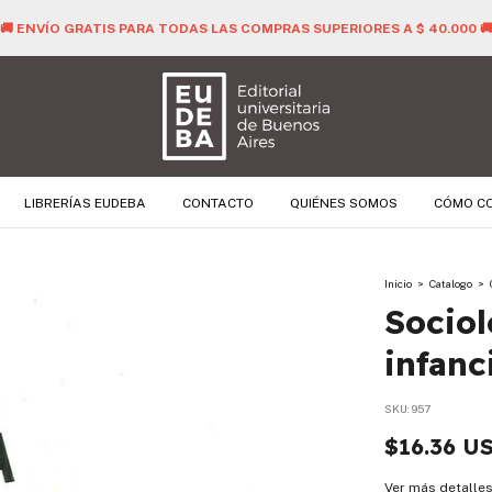
🚚 ENVÍO GRATIS PARA TODAS LAS COMPRAS SUPERIORES A $ 40.
LIBRERÍAS EUDEBA
CONTACTO
QUIÉNES SOMOS
CÓMO C
Inicio
>
Catalogo
>
Sociol
infanc
SKU:
957
$16.36 U
Ver más detalle