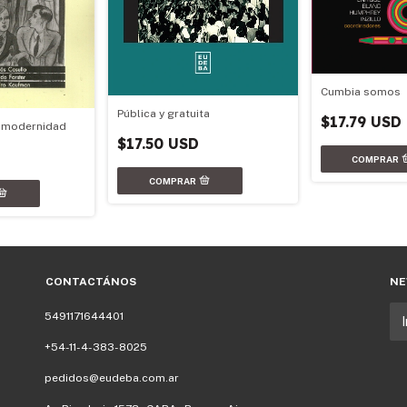
Cumbia somos
Pública y gratuita
$17.79 USD
la modernidad
$17.50 USD
CONTACTÁNOS
NE
5491171644401
+54-11-4-383-8025
pedidos@eudeba.com.ar