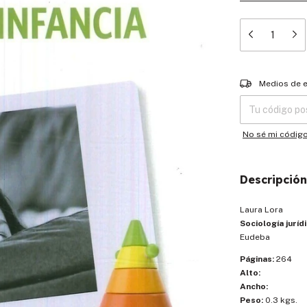
Entregas para el
Medios de 
No sé mi códig
Descripción
Laura Lora
Sociología jurídi
Eudeba
Páginas:
264
Alto:
Ancho:
Peso:
0.3 kgs.