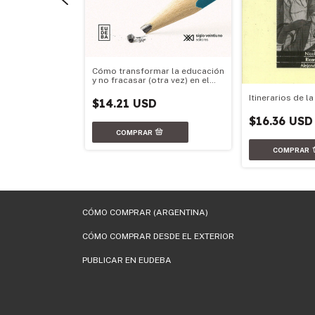
Cómo transformar la educación
y no fracasar (otra vez) en el
intento
 sus carreras y
Itinerarios de 
$14.21 USD
$16.36 USD
CÓMO COMPRAR (ARGENTINA)
CÓMO COMPRAR DESDE EL EXTERIOR
PUBLICAR EN EUDEBA