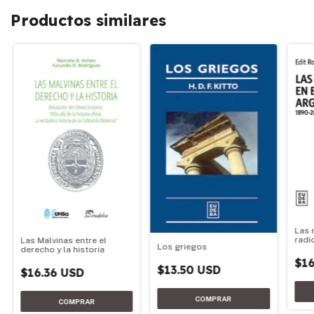
Productos similares
Las 
radi
Las Malvinas entre el
Los griegos
189
derecho y la historia
$16
$13.50 USD
$16.36 USD